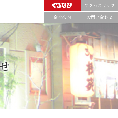
アクセスマップ
会社案内
お問い合わせ
ろばた 樹苑
魚匠 樹苑
ポークマン 樹々苑
せ