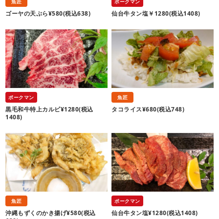
魚匠
ポークマン
ゴーヤの天ぷら¥580(税込638)
仙台牛タン塩￥1280(税込1408)
ポークマン
魚匠
黒毛和牛特上カルビ¥1280(税込
タコライス¥680(税込748)
1408)
魚匠
ポークマン
沖縄もずくのかき揚げ¥580(税込
仙台牛タン塩¥1280(税込1408)