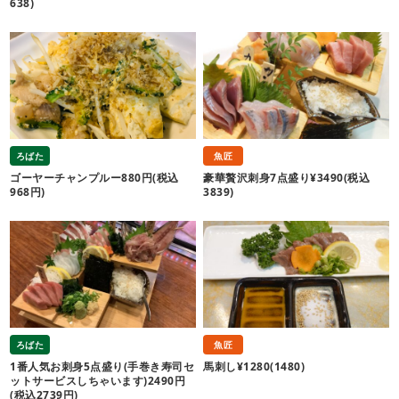
638)
ろばた
魚匠
ゴーヤーチャンプルー880円(税込
豪華贅沢刺身7点盛り¥3490(税込
968円)
3839)
ろばた
魚匠
1番人気お刺身5点盛り(手巻き寿司セ
馬刺し¥1280(1480)
ットサービスしちゃいます)2490円
(税込2739円)