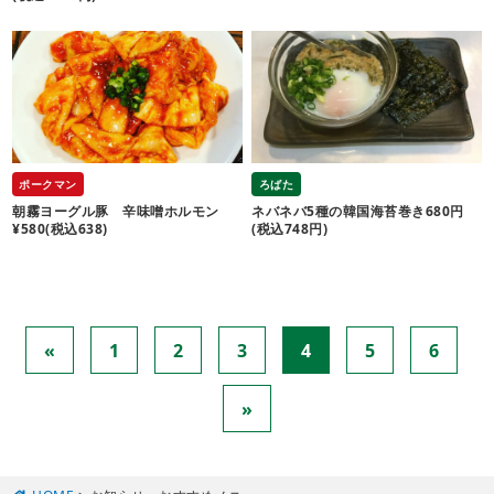
ポークマン
ろばた
朝霧ヨーグル豚 辛味噌ホルモン
ネバネバ5種の韓国海苔巻き680円
¥580(税込638)
(税込748円)
«
1
2
3
4
5
6
»